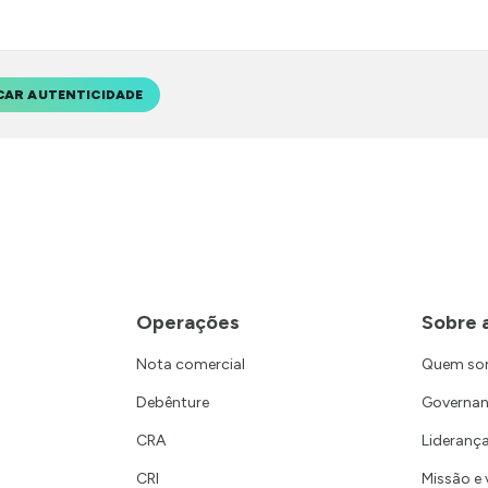
CAR AUTENTICIDADE
Operações
Sobre 
Nota comercial
Quem s
Debênture
Governa
CRA
Lideranç
CRI
Missão e 