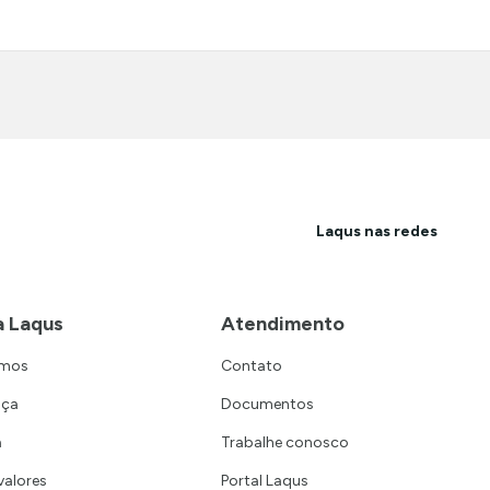
Laqus nas redes
a Laqus
Atendimento
omos
Contato
nça
Documentos
a
Trabalhe conosco
valores
Portal Laqus