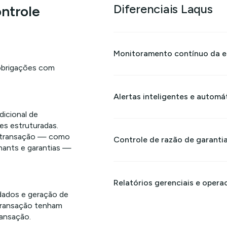
Diferenciais Laqus
ntrole
Monitoramento contínuo da em
obrigações com
Alertas inteligentes e automá
icional de
es estruturadas.
a transação — como
Controle de razão de garanti
nants e garantias —
Relatórios gerenciais e opera
 dados e geração de
 transação tenham
ransação.