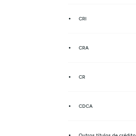
•
CRI
•
CRA
•
CR
•
CDCA
•
Outros títulos de crédit