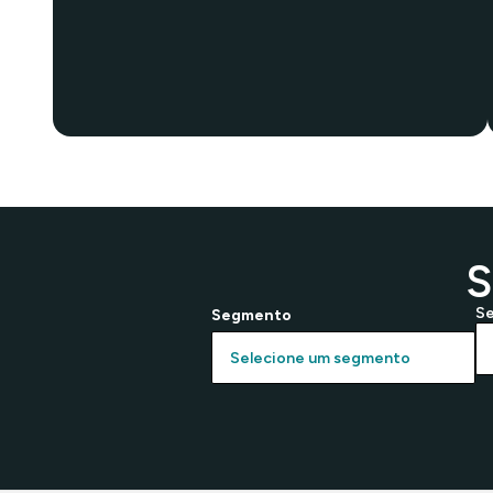
S
S
Segmento