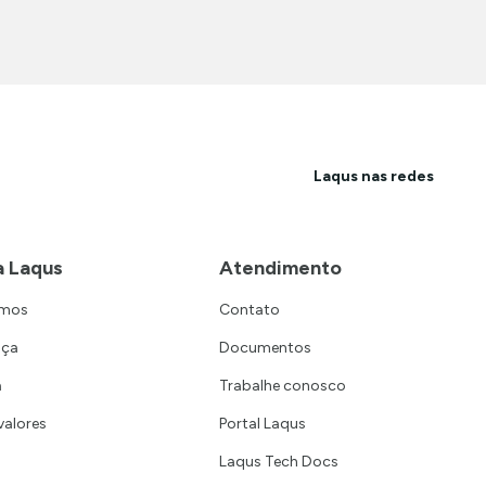
Laqus nas redes
a Laqus
Atendimento
omos
Contato
nça
Documentos
a
Trabalhe conosco
valores
Portal Laqus
Laqus Tech Docs