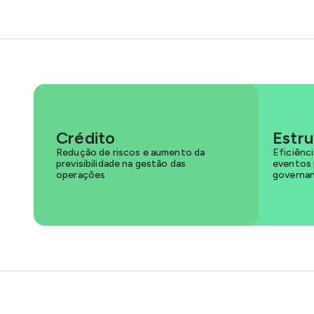
Crédito
Estr
Redução de riscos e aumento da
Eficiênc
previsibilidade na gestão das
eventos 
operações
governa