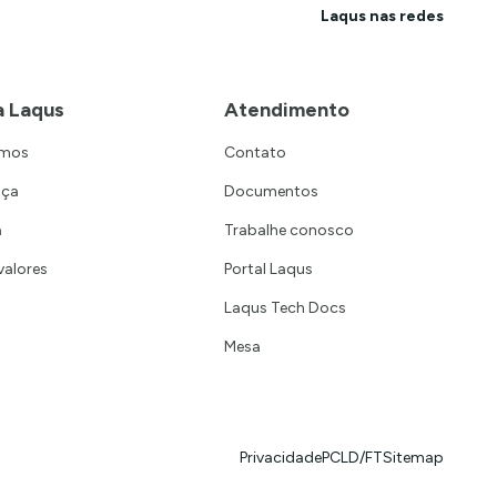
Laqus nas redes
a Laqus
Atendimento
omos
Contato
nça
Documentos
a
Trabalhe conosco
valores
Portal Laqus
Laqus Tech Docs
Mesa
Privacidade
PCLD/FT
Sitemap