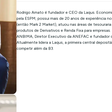
Rodrigo Amato é fundador e CEO da Laqus. Economista
pela ESPM, possui mais de 20 anos de experiência n
(então Mark 2 Market), atuou nas áreas de tesourari
produtos de Derivativos e Renda Fixa para empresas
ANBIMA, Diretor Executivo da ANEFAC e fundador d
Atualmente lidera a Laqus, a primeira central depositá
competir além da B3.