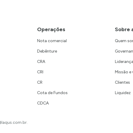
Operações
Sobre 
Nota comercial
Quem s
Debênture
Governa
CRA
Lideranç
CRI
Missão e 
CR
Clientes
Cota de Fundos
Liquidez
CDCA
laqus.com.br
.