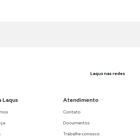
Laqus nas redes
a Laqus
Atendimento
omos
Contato
nça
Documentos
a
Trabalhe conosco