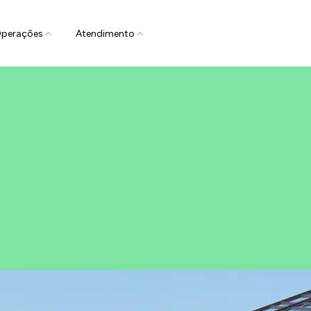
perações
Atendimento