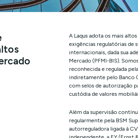
e
A Laqus adota os mais alto
exigências regulatórias de 
ltos
internacionais, dada sua ad
mercado
Mercado (PFMI-BIS). Somos
reconhecida e regulada pel
indiretamente pelo Banco C
com selos de autorização pa
custódia de valores mobiliár
Além da supervisão contínua
regularmente pela BSM Sup
autorreguladora ligada à 
independente, a EY (Ernst 