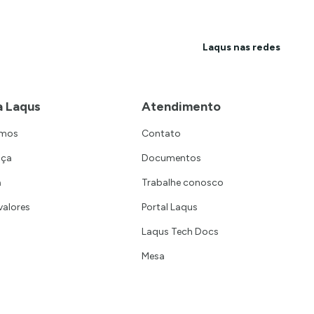
Laqus nas redes
a Laqus
Atendimento
omos
Contato
nça
Documentos
a
Trabalhe conosco
valores
Portal Laqus
Laqus Tech Docs
Mesa