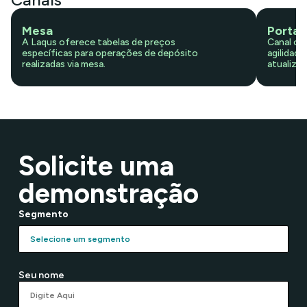
Mesa
Portal
A Laqus oferece tabelas de preços
Canal on
específicas para operações de depósito
agilidade
realizadas via mesa.
atualiza
Solicite uma
demonstração
Segmento
Seu nome